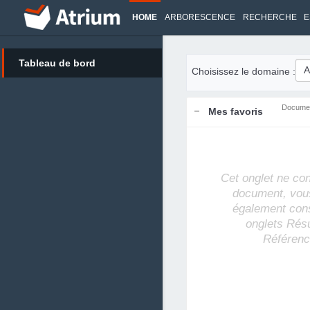
HOME
ARBORESCENCE
RECHERCHE
E
Tableau de bord
Choisissez le domaine :
Docume
Mes favoris
Cet onglet ne co
document, vou
également cons
onglets Rés
Référenc