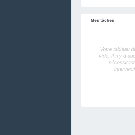
Mes tâches
Votre tableau d
vide. Il n'y a a
nécessitant
intervent