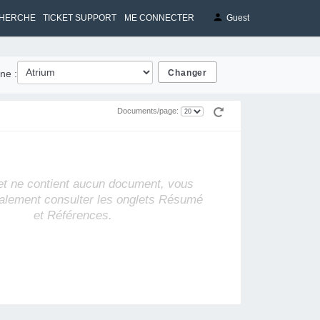
HERCHE
TICKET SUPPORT
ME CONNECTER
Guest
ne :
Documents/page:
et ne contient aucun document, vous
alement consulter les onglets Résumé
et Références.