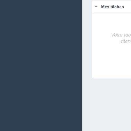
Mes tâches
Votre tab
tâch