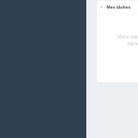
Mes tâches
Votre tab
tâch