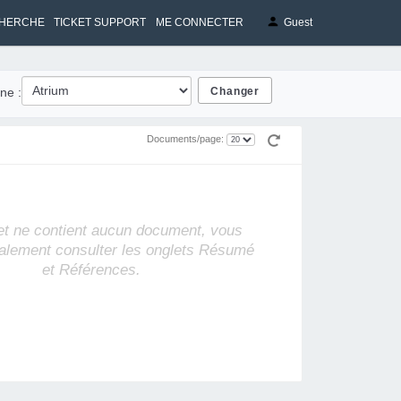
HERCHE
TICKET SUPPORT
ME CONNECTER
Guest
ne :
Documents/page:
et ne contient aucun document, vous
alement consulter les onglets Résumé
et Références.