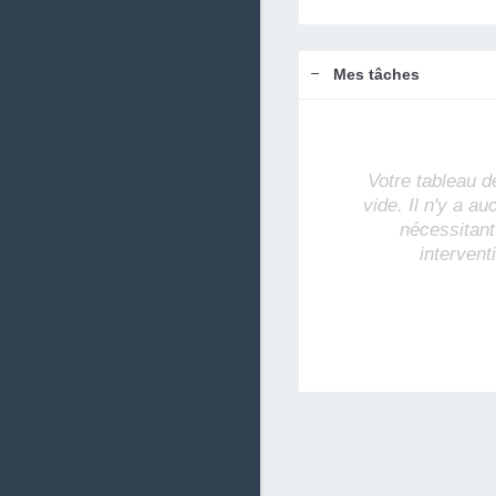
Mes tâches
Votre tableau d
vide. Il n'y a a
nécessitant
intervent