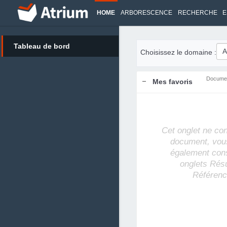
HOME
ARBORESCENCE
RECHERCHE
E
Tableau de bord
Choisissez le domaine :
Docume
Mes favoris
Cet onglet ne co
document, vou
également cons
onglets Rés
Référenc