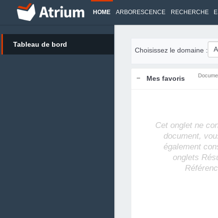
HOME
ARBORESCENCE
RECHERCHE
E
Tableau de bord
Choisissez le domaine :
Docume
Mes favoris
Cet onglet ne co
document, vou
également cons
onglets Rés
Référenc