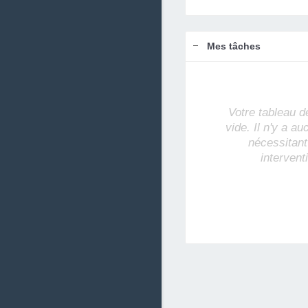
Mes tâches
Votre tableau d
vide. Il n'y a a
nécessitant
intervent