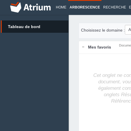
HOME
ARBORESCENCE
RECHERCHE
Tableau de bord
Choisissez le domaine :
Docume
Mes favoris
Cet onglet ne co
document, vou
également cons
onglets Rés
Référenc