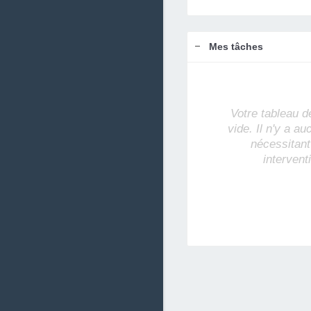
Mes tâches
Votre tableau d
vide. Il n'y a a
nécessitant
intervent