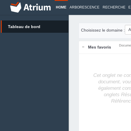
HOME
ARBORESCENCE
RECHERCHE
E
Tableau de bord
Choisissez le domaine :
Docume
Mes favoris
Cet onglet ne co
document, vou
également cons
onglets Rés
Référenc