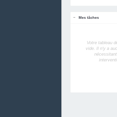
Mes tâches
Votre tableau d
vide. Il n'y a a
nécessitant
intervent