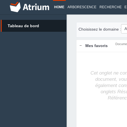
HOME
ARBORESCENCE
RECHERCHE
E
Tableau de bord
Choisissez le domaine :
Docume
Mes favoris
Cet onglet ne co
document, vou
également cons
onglets Rés
Référenc