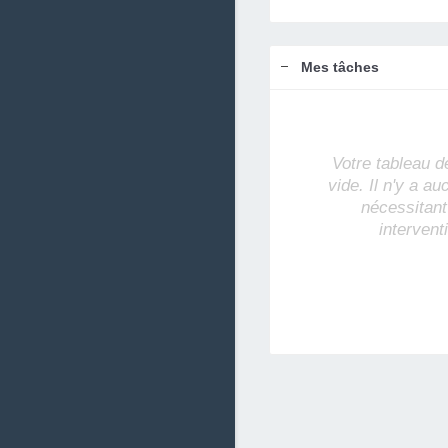
Mes tâches
Votre tableau d
vide. Il n'y a a
nécessitant
intervent