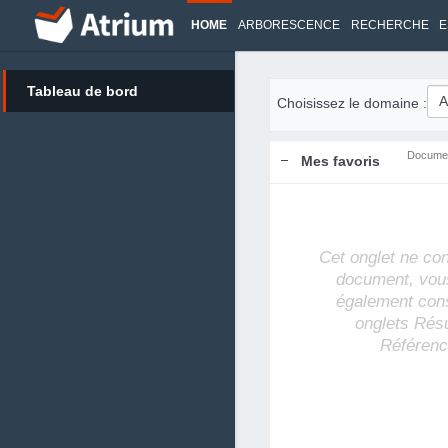
HOME
ARBORESCENCE
RECHERCHE
E
Tableau de bord
Choisissez le domaine :
Docume
Mes favoris
Cet onglet ne co
document, vou
également cons
onglets Rés
Référenc