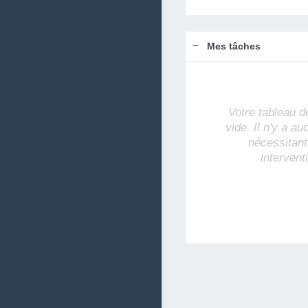
Mes tâches
Votre tableau d
vide. Il n'y a a
nécessitant
intervent