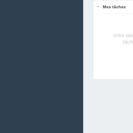
Mes tâches
Votre tab
tâch