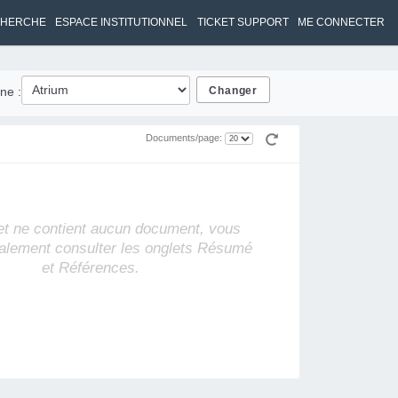
HERCHE
ESPACE INSTITUTIONNEL
TICKET SUPPORT
ME CONNECTER
ne :
Documents/page:
et ne contient aucun document, vous
alement consulter les onglets Résumé
et Références.