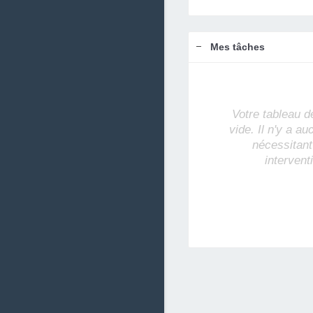
Mes tâches
Votre tableau d
vide. Il n'y a a
nécessitant
intervent