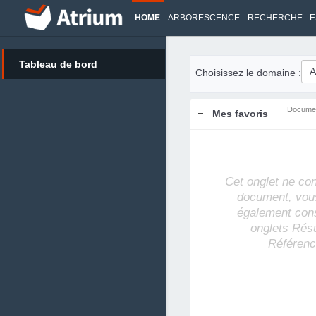
HOME
ARBORESCENCE
RECHERCHE
E
Tableau de bord
Choisissez le domaine :
Docume
Mes favoris
Cet onglet ne co
document, vou
également cons
onglets Rés
Référenc