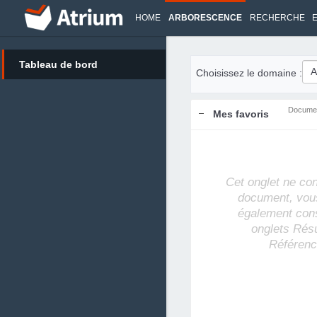
HOME
ARBORESCENCE
RECHERCHE
Tableau de bord
Choisissez le domaine :
Docume
Mes favoris
Cet onglet ne co
document, vou
également cons
onglets Rés
Référenc