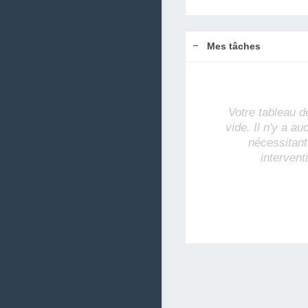
Mes tâches
Votre tableau d
vide. Il n'y a a
nécessitant
intervent