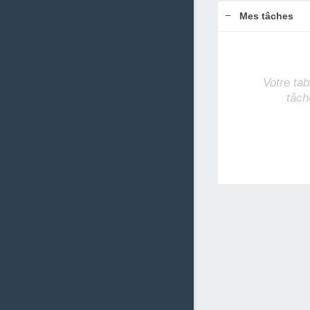
Mes tâches
Votre tab
tâch