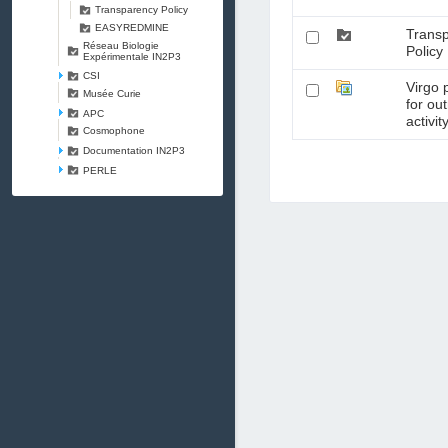
Transparency Policy
EASYREDMINE
Trans
Réseau Biologie
Policy
Expérimentale IN2P3
CSI
Virgo 
Musée Curie
for ou
APC
activit
Cosmophone
Documentation IN2P3
PERLE