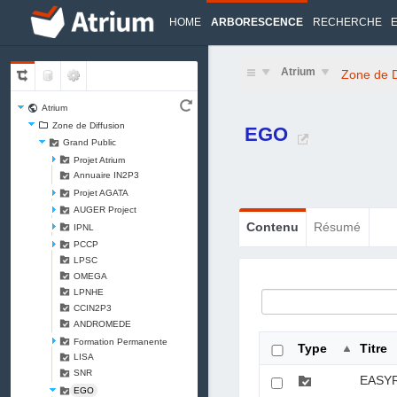
HOME
ARBORESCENCE
RECHERCHE
Atrium
Zone de D
Atrium
Zone de Diffusion
EGO
Grand Public
Projet Atrium
Annuaire IN2P3
Projet AGATA
AUGER Project
Contenu
Résumé
IPNL
PCCP
LPSC
OMEGA
LPNHE
CCIN2P3
ANDROMEDE
Formation Permanente
Type
Titre
LISA
SNR
EASY
EGO