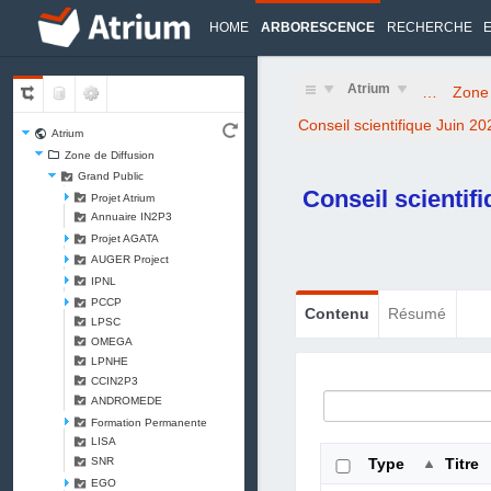
HOME
ARBORESCENCE
RECHERCHE
Atrium
…
Zone 
Conseil scientifique Juin 20
Atrium
Zone de Diffusion
Grand Public
Conseil scientif
Projet Atrium
Annuaire IN2P3
Projet AGATA
AUGER Project
IPNL
PCCP
Contenu
Résumé
LPSC
OMEGA
LPNHE
CCIN2P3
ANDROMEDE
Formation Permanente
LISA
SNR
Type
Titre
EGO