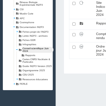
Site
Réseau Biologie
Expérimentale IN2P3
Indico
CSI
Juin
Musée Curie
2024
APC
Cosmophone
Rappo
Documentation IN2P3
Fiches projet de l'IN2P3
Comp
Lettre IN2P3 - archives
rendu
Fiches GDR
Infographies
Ordre
Conseil scientifique Juin
jour J
2024
2024
Rapports
Cartes CNRS Nucléaire &
Particules
Guide IN2P3 Version 2025
Organigramme 2025
CDU 2025
Ressources éducatives
PERLE