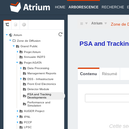
HOME
ARBORESCENCE
RECHERCHE
Atrium
Zone de D
Atrium
Zone de Diffusion
PSA and Tracki
Grand Public
Projet Atrium
Annuaire IN2P3
Projet AGATA
Data Processing
Management Reports
Contenu
Résumé
DSS - Infrastructure
Front End Electronics
Detector Module
PSA and Tracking
Developments
Performance and
Simulation
AUGER Project
IPNL
PCCP
Cette se
LPSC