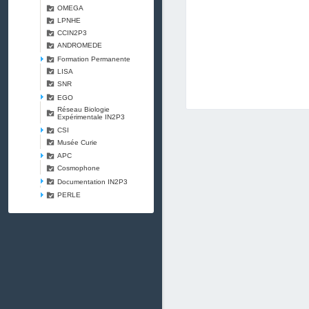
OMEGA
LPNHE
CCIN2P3
ANDROMEDE
Formation Permanente
LISA
SNR
EGO
Réseau Biologie
Expérimentale IN2P3
CSI
Musée Curie
APC
Cosmophone
Documentation IN2P3
PERLE