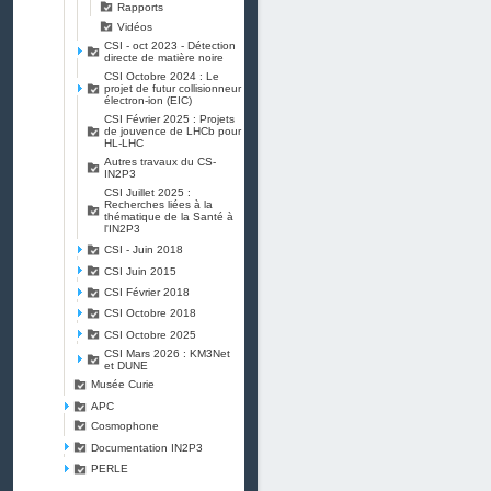
Rapports
Vidéos
CSI - oct 2023 - Détection
directe de matière noire
CSI Octobre 2024 : Le
projet de futur collisionneur
électron-ion (EIC)
CSI Février 2025 : Projets
de jouvence de LHCb pour
HL-LHC
Autres travaux du CS-
IN2P3
CSI Juillet 2025 :
Recherches liées à la
thématique de la Santé à
l'IN2P3
CSI - Juin 2018
CSI Juin 2015
CSI Février 2018
CSI Octobre 2018
CSI Octobre 2025
CSI Mars 2026 : KM3Net
et DUNE
Musée Curie
APC
Cosmophone
Documentation IN2P3
PERLE