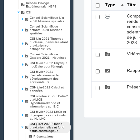
Réseau Biologie
Type
Titre
Expérimentale IN2P3
CSI
Compt
Conseil Scientifique juin
rendu 
2020 Missions spatiales
consei
Conseil Scientifique
octobre 2020 Missions
scienti
spatiales
de juill
CSI juin 2021 Théorie :
2023
nucléaire,, particules (dont
gravitation) et
astroparticules.
Vidéo
Conseil Scientifique
Octobre 2021 - Neutrinos
CSI février 2022 Physique
nucléaire pour l'énergie
Rappo
CSI février 2021
L'accélérateurs et le
développement des
accélérateurs
Présen
CSI- juin-2022 Calcul et
données
CSI octobre 2022 : Belle-2
et ALICE,
HyperKamiokande et
informations sur EIC
CSI février 2023 LHCb et
physique des ions lourds
au HL-LHC
CSI juillet 2023 Ondes
gravitationnelles et fond
diffus cosmologique
Présentations