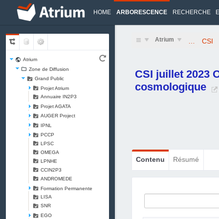
HOME
ARBORESCENCE
RECHERCHE
Atrium
…
CSI
Atrium
Zone de Diffusion
CSI juillet 2023 
Grand Public
cosmologique
Projet Atrium
Annuaire IN2P3
Projet AGATA
AUGER Project
IPNL
PCCP
LPSC
OMEGA
Contenu
Résumé
LPNHE
CCIN2P3
ANDROMEDE
Formation Permanente
LISA
SNR
EGO