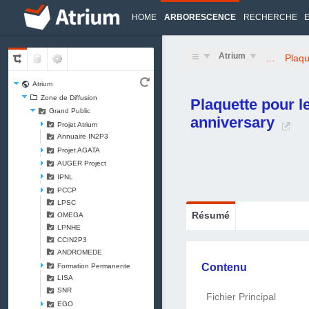
HOME
ARBORESCENCE
RECHERCHE
Atrium
…
Plaqu
Atrium
Zone de Diffusion
Plaquette pour l
Grand Public
anniversary
Projet Atrium
Annuaire IN2P3
Projet AGATA
AUGER Project
IPNL
PCCP
LPSC
Résumé
OMEGA
LPNHE
CCIN2P3
ANDROMEDE
Contenu
Formation Permanente
LISA
SNR
Fichier Principal
EGO