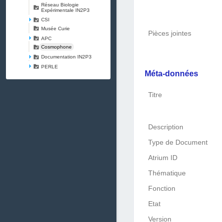
Réseau Biologie
Expérimentale IN2P3
CSI
Musée Curie
Pièces jointes
APC
Cosmophone
Documentation IN2P3
PERLE
Méta-données
Titre
Description
Type de Document
Atrium ID
Thématique
Fonction
Etat
Version