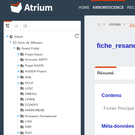
HOME
ARBORESCENCE
REC
Atrium
Zo
Atrium
Zone de Diffusion
fiche_resan
Grand Public
Projet Atrium
Annuaire IN2P3
Projet AGATA
AUGER Project
Résumé
IPNL
PCCP
LPSC
OMEGA
Contenu
LPNHE
CCIN2P3
Fichier Principal
ANDROMEDE
Formation Permanente
LISA
Méta-données
SNR
EGO