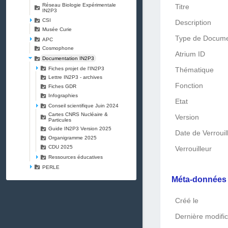
Réseau Biologie Expérimentale
Titre
IN2P3
CSI
Description
Musée Curie
Type de Docum
APC
Cosmophone
Atrium ID
Documentation IN2P3
Fiches projet de l'IN2P3
Thématique
Lettre IN2P3 - archives
Fonction
Fiches GDR
Infographies
Etat
Conseil scientifique Juin 2024
Cartes CNRS Nucléaire &
Version
Particules
Guide IN2P3 Version 2025
Date de Verrouil
Organigramme 2025
CDU 2025
Verrouilleur
Ressources éducatives
PERLE
Méta-donnée
Créé le
Dernière modific