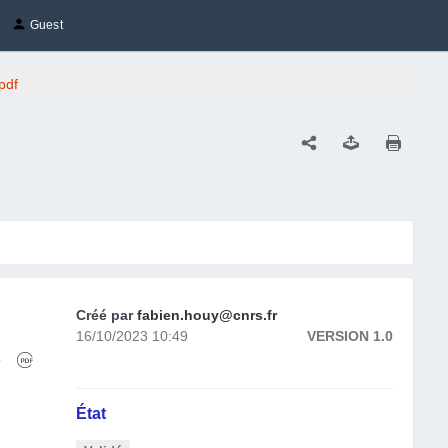
Guest
pdf
Créé par
fabien.houy@cnrs.fr
16/10/2023 10:49
VERSION 1.0
État