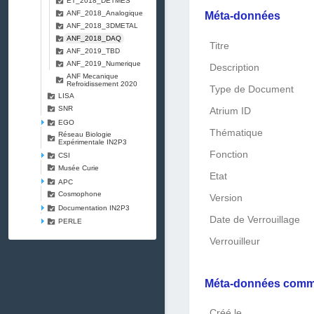
ET_2018_DETMES
ANF_2018_Analogique
Méta-données
ANF_2018_3DMETAL
ANF_2018_DAQ
Titre
ANF_2019_TBD
ANF_2019_Numerique
Description
ANF Mecanique
Refroidissement 2020
Type de Document
LISA
SNR
Atrium ID
EGO
Thématique
Réseau Biologie
Expérimentale IN2P3
Fonction
CSI
Musée Curie
Etat
APC
Cosmophone
Version
Documentation IN2P3
Date de Verrouillage
PERLE
Verrouilleur
Méta-données com
Créé le