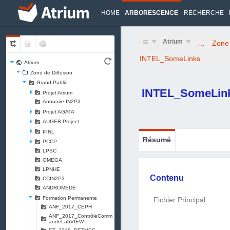
HOME
ARBORESCENCE
RECHERCHE
Atrium
…
Zone 
INTEL_SomeLinks
Atrium
Zone de Diffusion
Grand Public
INTEL_SomeLin
Projet Atrium
Annuaire IN2P3
Projet AGATA
AUGER Project
IPNL
Résumé
PCCP
LPSC
OMEGA
LPNHE
Contenu
CCIN2P3
ANDROMEDE
Formation Permanente
Fichier Principal
ANF_2017_CEPH
ANF_2017_ContrôleComm
andeLabVIEW