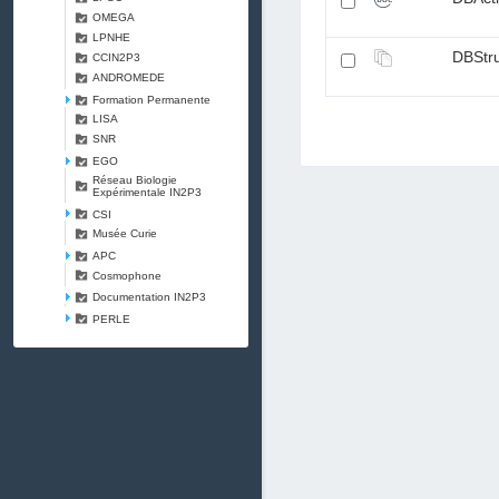
OMEGA
LPNHE
DBStru
CCIN2P3
ANDROMEDE
Formation Permanente
LISA
SNR
EGO
Réseau Biologie
Expérimentale IN2P3
CSI
Musée Curie
APC
Cosmophone
Documentation IN2P3
PERLE