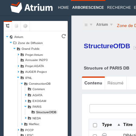
HOME
ARBORESCENCE
RECHERCHE
Atrium
Zone de D
Atrium
Zone de Diffusion
StructureOfDB
Grand Public
Projet Atrium
Annuaire IN2P3
Projet AGATA
Structure of PARIS DB
AUGER Project
IPNL
Contenu
Résumé
ConstructionDB
Common
AGATA
EXOGAM
PARIS
StructureOfDB
NEDA
Type
Titre
MatNuc
PCCP
DBActi
LPSC