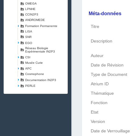
OMEGA
LPNHE
Méta-données
CCIN2P3
ANDROMEDE
Titre
Formation Permanente
LISA
SNR
Description
EGO
Réseau Biologie
Expérimentale IN2P3
Auteur
CSI
Musée Curie
Date de Révision
APC
Cosmophone
Type de Document
Documentation IN2P3
Atrium ID
PERLE
Thématique
Fonction
Etat
Version
Date de Verrouillage