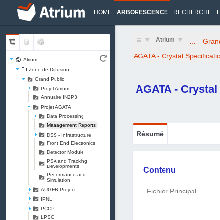
HOME
ARBORESCENCE
RECHERCHE
Atrium
…
Grand
AGATA - Crystal Specificati
Atrium
Zone de Diffusion
Grand Public
AGATA - Crystal 
Projet Atrium
Annuaire IN2P3
Projet AGATA
Data Processing
Management Reports
Résumé
DSS - Infrastructure
Front End Electronics
Detector Module
PSA and Tracking
Developments
Contenu
Performance and
Simulation
AUGER Project
Fichier Principal
IPNL
PCCP
LPSC