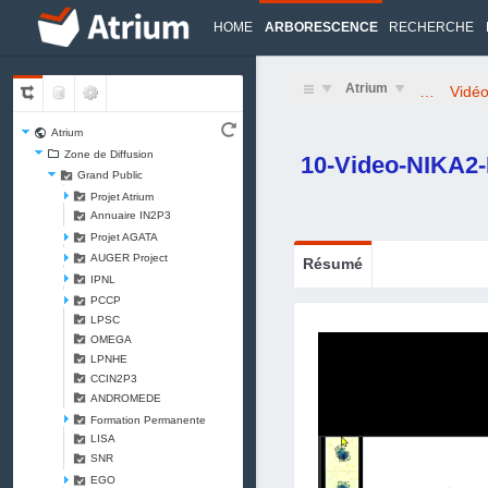
HOME
ARBORESCENCE
RECHERCHE
Atrium
…
Vidé
Atrium
Zone de Diffusion
10-Video-NIKA2
Grand Public
Projet Atrium
Annuaire IN2P3
Projet AGATA
AUGER Project
Résumé
IPNL
PCCP
LPSC
OMEGA
LPNHE
CCIN2P3
ANDROMEDE
Formation Permanente
LISA
SNR
EGO