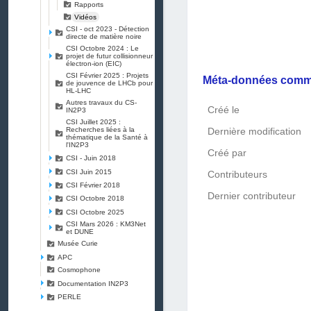
Rapports
Vidéos
CSI - oct 2023 - Détection
directe de matière noire
CSI Octobre 2024 : Le
projet de futur collisionneur
électron-ion (EIC)
CSI Février 2025 : Projets
Méta-données com
de jouvence de LHCb pour
HL-LHC
Autres travaux du CS-
Créé le
IN2P3
CSI Juillet 2025 :
Recherches liées à la
Dernière modification
thématique de la Santé à
l'IN2P3
Créé par
CSI - Juin 2018
CSI Juin 2015
Contributeurs
CSI Février 2018
Dernier contributeur
CSI Octobre 2018
CSI Octobre 2025
CSI Mars 2026 : KM3Net
et DUNE
Musée Curie
APC
Cosmophone
Documentation IN2P3
PERLE