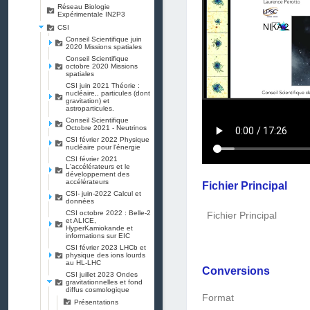
Réseau Biologie
Expérimentale IN2P3
CSI
Conseil Scientifique juin
2020 Missions spatiales
Conseil Scientifique
octobre 2020 Missions
spatiales
CSI juin 2021 Théorie :
nucléaire,, particules (dont
gravitation) et
astroparticules.
Conseil Scientifique
Octobre 2021 - Neutrinos
CSI février 2022 Physique
nucléaire pour l'énergie
CSI février 2021
L'accélérateurs et le
développement des
accélérateurs
Fichier Principal
CSI- juin-2022 Calcul et
données
CSI octobre 2022 : Belle-2
Fichier Principal
et ALICE,
HyperKamiokande et
informations sur EIC
CSI février 2023 LHCb et
physique des ions lourds
au HL-LHC
Conversions
CSI juillet 2023 Ondes
gravitationnelles et fond
diffus cosmologique
Format
Présentations