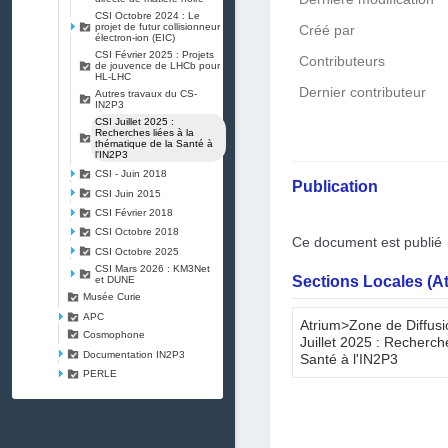
CSI Octobre 2024 : Le
projet de futur collisionneur
Créé par
électron-ion (EIC)
CSI Février 2025 : Projets
Contributeurs
de jouvence de LHCb pour
HL-LHC
Dernier contributeur
Autres travaux du CS-
IN2P3
CSI Juillet 2025 :
Recherches liées à la
thématique de la Santé à
l'IN2P3
CSI - Juin 2018
Publication
CSI Juin 2015
CSI Février 2018
CSI Octobre 2018
Ce document est publié
CSI Octobre 2025
CSI Mars 2026 : KM3Net
Sections Locales (A
et DUNE
Musée Curie
APC
Atrium>Zone de Diffus
Cosmophone
Juillet 2025 : Recherch
Documentation IN2P3
Santé à l'IN2P3
PERLE