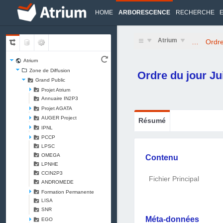
HOME
ARBORESCENCE
RECHERCHE
Atrium
…
Ordre
Atrium
Zone de Diffusion
Ordre du jour Ju
Grand Public
Projet Atrium
Annuaire IN2P3
Projet AGATA
AUGER Project
Résumé
IPNL
PCCP
LPSC
OMEGA
Contenu
LPNHE
CCIN2P3
Fichier Principal
ANDROMEDE
Formation Permanente
LISA
SNR
Méta-données
EGO