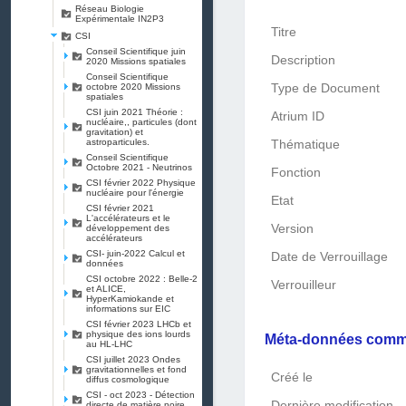
Réseau Biologie
Expérimentale IN2P3
Titre
CSI
Conseil Scientifique juin
Description
2020 Missions spatiales
Conseil Scientifique
Type de Document
octobre 2020 Missions
spatiales
CSI juin 2021 Théorie :
Atrium ID
nucléaire,, particules (dont
gravitation) et
astroparticules.
Thématique
Conseil Scientifique
Octobre 2021 - Neutrinos
Fonction
CSI février 2022 Physique
nucléaire pour l'énergie
Etat
CSI février 2021
L'accélérateurs et le
Version
développement des
accélérateurs
CSI- juin-2022 Calcul et
Date de Verrouillage
données
CSI octobre 2022 : Belle-2
Verrouilleur
et ALICE,
HyperKamiokande et
informations sur EIC
CSI février 2023 LHCb et
physique des ions lourds
Méta-données com
au HL-LHC
CSI juillet 2023 Ondes
gravitationnelles et fond
Créé le
diffus cosmologique
CSI - oct 2023 - Détection
Dernière modification
directe de matière noire