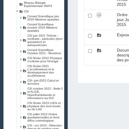
Réseau Biologie
2015
Expérimentale IN2P3
CSI
Ordre
Conseil Scientifique juin
jour J
2020 Missions spatiales
2015
Conseil Scientifique
octobre 2020 Missions
spatiales
Expos
CSI juin 2021 Théorie :
nucléaire,, particules (dont
gravitation) et
astroparticules.
Docum
Conseil Scientifique
Octobre 2021 - Neutrinos
descrip
CSI février 2022 Physique
des pr
nucléaire pour l'énergie
CSI février 2021
L'accélérateurs et le
développement des
accélérateurs
CSI- juin-2022 Calcul et
données
CSI octobre 2022 : Belle-2
et ALICE,
HyperKamiokande et
informations sur EIC
CSI février 2023 LHCb et
physique des ions lourds
au HL-LHC
CSI juillet 2023 Ondes
gravitationnelles et fond
diffus cosmologique
CSI - oct 2023 - Détection
directe de matière noire