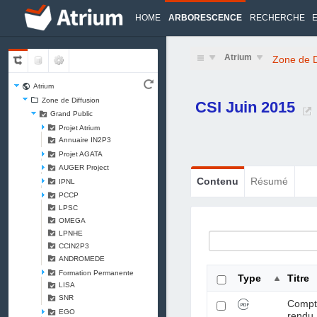
HOME
ARBORESCENCE
RECHERCHE
Atrium
Zone de D
Atrium
Zone de Diffusion
CSI Juin 2015
Grand Public
Projet Atrium
Annuaire IN2P3
Projet AGATA
AUGER Project
Contenu
Résumé
IPNL
PCCP
LPSC
OMEGA
LPNHE
CCIN2P3
ANDROMEDE
Formation Permanente
Type
Titre
LISA
SNR
Comp
EGO
rendu 