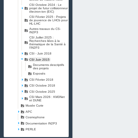
CSI Octobre 2024 : Le
projet de futur collisionneur
électron-ion (EIC)
CSI Février 2025 : Projets
de jouvence de LHCb pour
HL-LHC
Autres travaux du CS-
IN2P3
CSI Juillet 2025 :
Recherches liées à la
thématique de la Santé à
l'IN2P3
CSI - Juin 2018
CSI Juin 2015
Documents descriptifs
des projets
Exposés
CSI Février 2018
CSI Octobre 2018
CSI Octobre 2025
CSI Mars 2026 : KM3Net
et DUNE
Musée Curie
APC
Cosmophone
Documentation IN2P3
PERLE