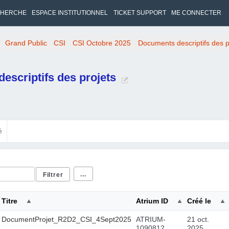
HERCHE
ESPACE INSTITUTIONNEL
TICKET SUPPORT
ME CONNECTER
Grand Public
CSI
CSI Octobre 2025
Documents descriptifs des p
escriptifs des projets
é
...
Titre
Atrium ID
Créé le
DocumentProjet_R2D2_CSI_4Sept2025
ATRIUM-
21 oct.
1090812
2025