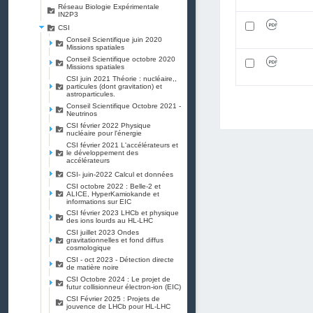
Réseau Biologie Expérimentale
IN2P3
CSI
Conseil Scientifique juin 2020
Missions spatiales
Conseil Scientifique octobre 2020
Missions spatiales
CSI juin 2021 Théorie : nucléaire,,
particules (dont gravitation) et
astroparticules.
Conseil Scientifique Octobre 2021 -
Neutrinos
CSI février 2022 Physique
nucléaire pour l'énergie
CSI février 2021 L'accélérateurs et
le développement des
accélérateurs
CSI- juin-2022 Calcul et données
CSI octobre 2022 : Belle-2 et
ALICE, HyperKamiokande et
informations sur EIC
CSI février 2023 LHCb et physique
des ions lourds au HL-LHC
CSI juillet 2023 Ondes
gravitationnelles et fond diffus
cosmologique
CSI - oct 2023 - Détection directe
de matière noire
CSI Octobre 2024 : Le projet de
futur collisionneur électron-ion (EIC)
CSI Février 2025 : Projets de
jouvence de LHCb pour HL-LHC