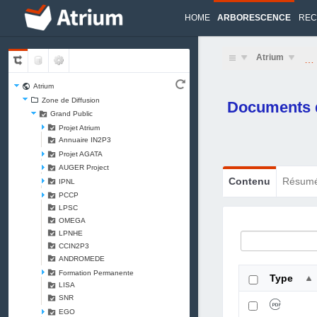
HOME
ARBORESCENCE
REC
Atrium
…
Atrium
Zone de Diffusion
Documents d
Grand Public
Projet Atrium
Annuaire IN2P3
Projet AGATA
AUGER Project
Contenu
Résum
IPNL
PCCP
LPSC
OMEGA
LPNHE
CCIN2P3
ANDROMEDE
Formation Permanente
Type
LISA
SNR
EGO