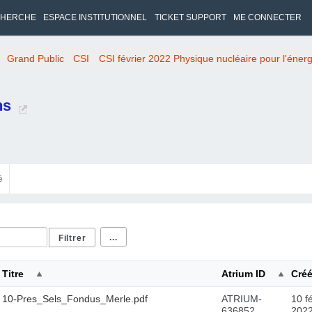
HERCHE
ESPACE INSTITUTIONNEL
TICKET SUPPORT
ME CONNECTER
Grand Public
CSI
CSI février 2022 Physique nucléaire pour l'énerg
ns
é
...
Titre
Atrium ID
Créé
10-Pres_Sels_Fondus_Merle.pdf
ATRIUM-
10 fé
636852
202