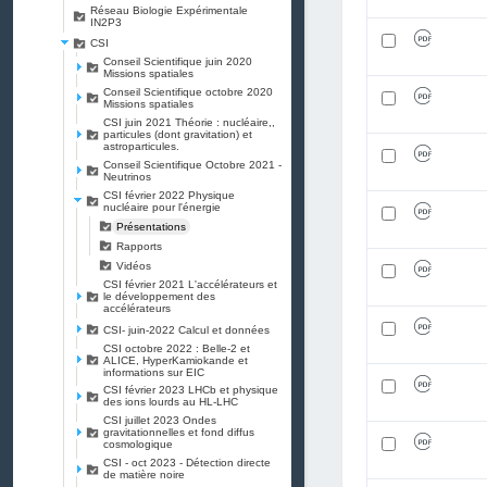
Réseau Biologie Expérimentale
IN2P3
CSI
Conseil Scientifique juin 2020
Missions spatiales
Conseil Scientifique octobre 2020
Missions spatiales
CSI juin 2021 Théorie : nucléaire,,
particules (dont gravitation) et
astroparticules.
Conseil Scientifique Octobre 2021 -
Neutrinos
CSI février 2022 Physique
nucléaire pour l'énergie
Présentations
Rapports
Vidéos
CSI février 2021 L'accélérateurs et
le développement des
accélérateurs
CSI- juin-2022 Calcul et données
CSI octobre 2022 : Belle-2 et
ALICE, HyperKamiokande et
informations sur EIC
CSI février 2023 LHCb et physique
des ions lourds au HL-LHC
CSI juillet 2023 Ondes
gravitationnelles et fond diffus
cosmologique
CSI - oct 2023 - Détection directe
de matière noire