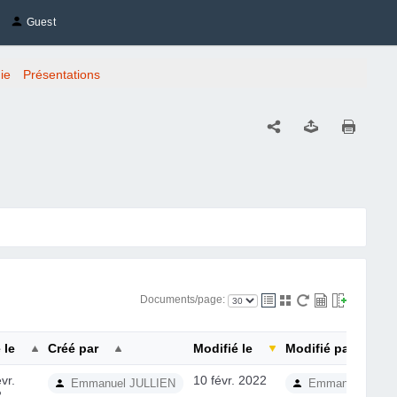
Guest
ie
Présentations
Documents/page:
 le
Créé par
Modifié le
Modifié par
vr.
10 févr. 2022
Emmanuel JULLIEN
Emmanuel JULL
2