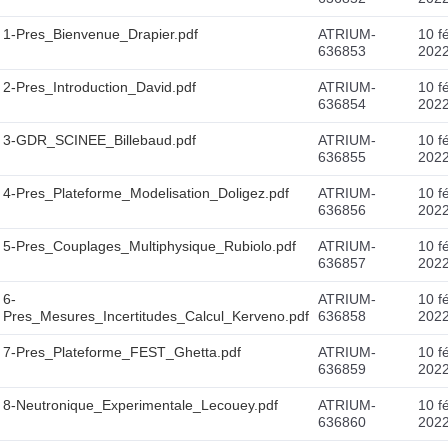
1-Pres_Bienvenue_Drapier.pdf
ATRIUM-
10 fé
636853
202
2-Pres_Introduction_David.pdf
ATRIUM-
10 fé
636854
202
3-GDR_SCINEE_Billebaud.pdf
ATRIUM-
10 fé
636855
202
4-Pres_Plateforme_Modelisation_Doligez.pdf
ATRIUM-
10 fé
636856
202
5-Pres_Couplages_Multiphysique_Rubiolo.pdf
ATRIUM-
10 fé
636857
202
6-
ATRIUM-
10 fé
Pres_Mesures_Incertitudes_Calcul_Kerveno.pdf
636858
202
7-Pres_Plateforme_FEST_Ghetta.pdf
ATRIUM-
10 fé
636859
202
8-Neutronique_Experimentale_Lecouey.pdf
ATRIUM-
10 fé
636860
202