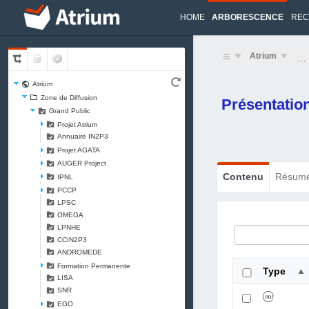
HOME
ARBORESCENCE
REC
Atrium
…
Atrium
Zone de Diffusion
Présentatio
Grand Public
Projet Atrium
Annuaire IN2P3
Projet AGATA
AUGER Project
Contenu
Résum
IPNL
PCCP
LPSC
OMEGA
LPNHE
CCIN2P3
ANDROMEDE
Formation Permanente
Type
LISA
SNR
EGO