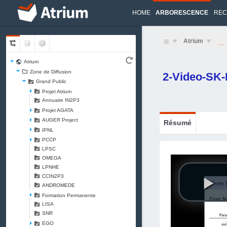
HOME
ARBORESCENCE
REC
Atrium
…
Atrium
Zone de Diffusion
2-Video-SK
Grand Public
Projet Atrium
Annuaire IN2P3
Projet AGATA
AUGER Project
Résumé
IPNL
PCCP
LPSC
OMEGA
LPNHE
CCIN2P3
ANDROMEDE
Formation Permanente
LISA
SNR
EGO