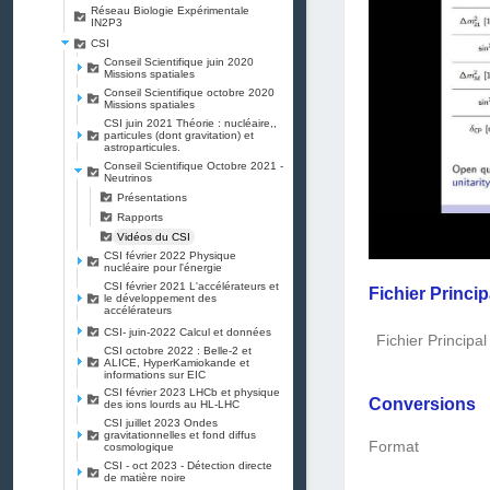
Réseau Biologie Expérimentale
IN2P3
CSI
Conseil Scientifique juin 2020
Missions spatiales
Conseil Scientifique octobre 2020
Missions spatiales
CSI juin 2021 Théorie : nucléaire,,
particules (dont gravitation) et
astroparticules.
Conseil Scientifique Octobre 2021 -
Neutrinos
Présentations
Rapports
Vidéos du CSI
CSI février 2022 Physique
nucléaire pour l'énergie
CSI février 2021 L'accélérateurs et
Fichier Princip
le développement des
accélérateurs
CSI- juin-2022 Calcul et données
Fichier Principal
CSI octobre 2022 : Belle-2 et
ALICE, HyperKamiokande et
informations sur EIC
CSI février 2023 LHCb et physique
Conversions
des ions lourds au HL-LHC
CSI juillet 2023 Ondes
gravitationnelles et fond diffus
Format
cosmologique
CSI - oct 2023 - Détection directe
de matière noire