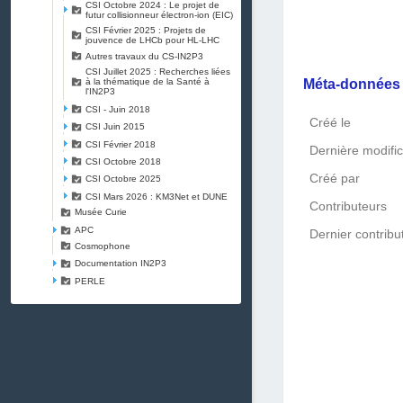
CSI Octobre 2024 : Le projet de
futur collisionneur électron-ion (EIC)
CSI Février 2025 : Projets de
jouvence de LHCb pour HL-LHC
Autres travaux du CS-IN2P3
CSI Juillet 2025 : Recherches liées
Méta-donnée
à la thématique de la Santé à
l'IN2P3
CSI - Juin 2018
Créé le
CSI Juin 2015
CSI Février 2018
Dernière modific
CSI Octobre 2018
Créé par
CSI Octobre 2025
CSI Mars 2026 : KM3Net et DUNE
Contributeurs
Musée Curie
APC
Dernier contribu
Cosmophone
Documentation IN2P3
PERLE