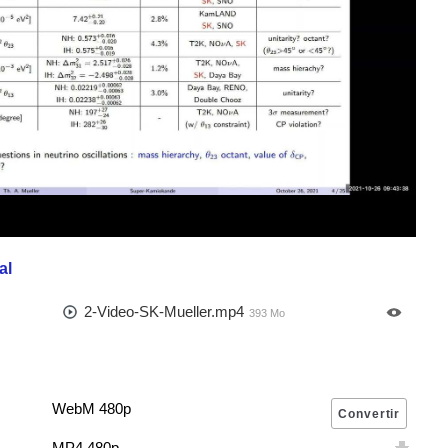
al
2-Video-SK-Mueller.mp4
393 Mo
WebM 480p
MP4 480p