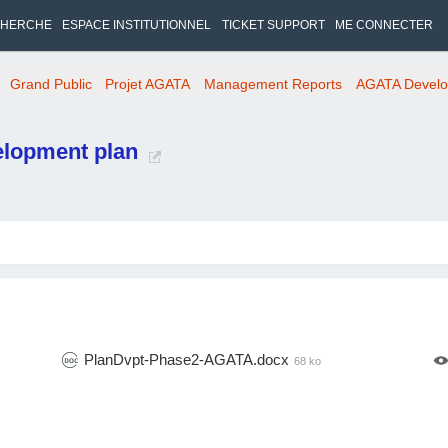
HERCHE
ESPACE INSTITUTIONNEL
TICKET SUPPORT
ME CONNECTER
Grand Public
Projet AGATA
Management Reports
AGATA Develo
lopment plan
PlanDvpt-Phase2-AGATA.docx
68 ko