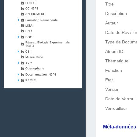
LPNHE
Titre
CCIN2P3
Description
ANDROMEDE
Formation Permanente
Auteur
LISA
SNR
Date de Révisio
EGO
Type de Docum
Réseau Biologie Expérimentale
IN2P3
Atrium ID
CSI
Musée Curie
Thématique
APC
Cosmophone
Fonction
Documentation IN2P3
Etat
PERLE
Version
Date de Verrouil
Verrouilleur
Méta-donnée