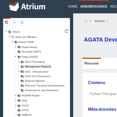
HOME
ARBORESCENCE
REC
Atrium
…
Atrium
Zone de Diffusion
AGATA Deve
Grand Public
Projet Atrium
Annuaire IN2P3
Projet AGATA
Data Processing
Résumé
Management Reports
DSS - Infrastructure
Front End Electronics
Detector Module
Contenu
PSA and Tracking Developments
Performance and Simulation
Fichier Principal
AUGER Project
IPNL
PCCP
Méta-données
LPSC
OMEGA