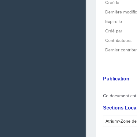
Créé le
Dernière modific
Expire le
Créé par
Contributeurs
Dernier contribu
Publication
Ce document est 
Sections Local
Atrium>Zone de