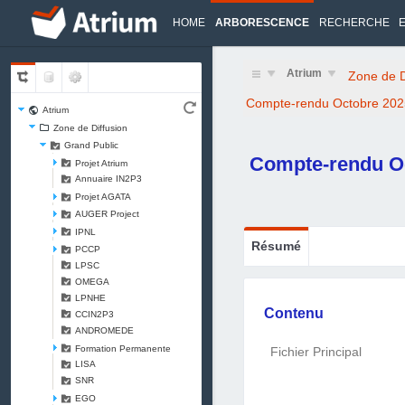
HOME
ARBORESCENCE
RECHERCHE
Atrium
Zone de D
Compte-rendu Octobre 202
Atrium
Zone de Diffusion
Grand Public
Compte-rendu O
Projet Atrium
Annuaire IN2P3
Projet AGATA
AUGER Project
IPNL
Résumé
PCCP
LPSC
OMEGA
LPNHE
Contenu
CCIN2P3
ANDROMEDE
Formation Permanente
Fichier Principal
LISA
SNR
EGO