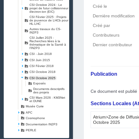
CSI Octobre 2024 : Le
Créé le
projet de futur collisionneur
électron-ion (EIC)
Dernière modification
CSI Février 2025 : Projets
de jouvence de LHCb pour
HL-LHC
Créé par
Autres travaux du CS-
IN2P3
Contributeurs
CSI Juillet 2025 :
Recherches liées à la
Dernier contributeur
thématique de la Santé à
l'IN2P3
CSI - Juin 2018
CSI Juin 2015
CSI Février 2018
CSI Octobre 2018
Publication
CSI Octobre 2025
Exposés
Documents descriptifs
Ce document est publié
des projets
CSI Mars 2026 : KM3Net
et DUNE
Sections Locales (A
Musée Curie
APC
Atrium>Zone de Diffus
Cosmophone
Octobre 2025
Documentation IN2P3
PERLE