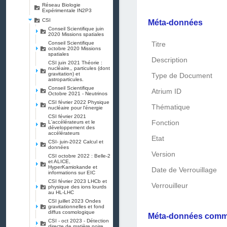
Réseau Biologie
Expérimentale IN2P3
CSI
Méta-données
Conseil Scientifique juin
2020 Missions spatiales
Conseil Scientifique
Titre
octobre 2020 Missions
spatiales
Description
CSI juin 2021 Théorie :
nucléaire,, particules (dont
gravitation) et
Type de Document
astroparticules.
Conseil Scientifique
Atrium ID
Octobre 2021 - Neutrinos
CSI février 2022 Physique
Thématique
nucléaire pour l'énergie
CSI février 2021
L'accélérateurs et le
Fonction
développement des
accélérateurs
Etat
CSI- juin-2022 Calcul et
données
Version
CSI octobre 2022 : Belle-2
et ALICE,
HyperKamiokande et
Date de Verrouillage
informations sur EIC
CSI février 2023 LHCb et
Verrouilleur
physique des ions lourds
au HL-LHC
CSI juillet 2023 Ondes
gravitationnelles et fond
diffus cosmologique
Méta-données com
CSI - oct 2023 - Détection
directe de matière noire