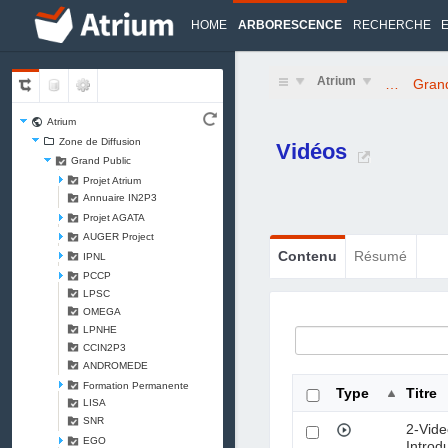
HOME
ARBORESCENCE
RECHERCHE
Atrium
…
Grand
Atrium
Zone de Diffusion
Vidéos
Grand Public
Projet Atrium
Annuaire IN2P3
Projet AGATA
AUGER Project
Contenu
Résumé
IPNL
PCCP
LPSC
OMEGA
LPNHE
CCIN2P3
ANDROMEDE
Formation Permanente
Type
Titre
LISA
SNR
2-Vide
EGO
Introd