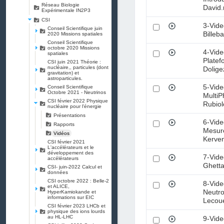
Réseau Biologie
David
Expérimentale IN2P3
CSI
3-Vid
Conseil Scientifique juin
Billeb
2020 Missions spatiales
Conseil Scientifique
octobre 2020 Missions
4-Vide
spatiales
Platef
CSI juin 2021 Théorie :
nucléaire,, particules (dont
Dolig
gravitation) et
astroparticules.
5-Vide
Conseil Scientifique
Octobre 2021 - Neutrinos
MultiP
CSI février 2022 Physique
Rubio
nucléaire pour l'énergie
Présentations
6-Vide
Rapports
Mesur
Vidéos
Kerve
CSI février 2021
L'accélérateurs et le
développement des
7-Vid
accélérateurs
Ghett
CSI- juin-2022 Calcul et
données
CSI octobre 2022 : Belle-2
8-Vide
et ALICE,
Neutro
HyperKamiokande et
informations sur EIC
Lecou
CSI février 2023 LHCb et
physique des ions lourds
au HL-LHC
9-Vide