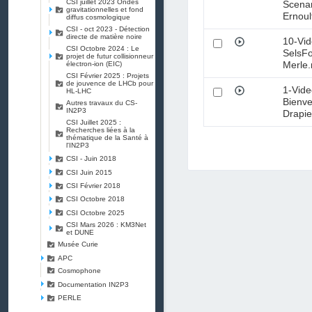
CSI juillet 2023 Ondes
Scenar
gravitationnelles et fond
Ernou
diffus cosmologique
CSI - oct 2023 - Détection
directe de matière noire
10-Vid
CSI Octobre 2024 : Le
SelsF
projet de futur collisionneur
Merle
électron-ion (EIC)
CSI Février 2025 : Projets
de jouvence de LHCb pour
1-Vide
HL-LHC
Bienv
Autres travaux du CS-
IN2P3
Drapi
CSI Juillet 2025 :
Recherches liées à la
thématique de la Santé à
l'IN2P3
CSI - Juin 2018
CSI Juin 2015
CSI Février 2018
CSI Octobre 2018
CSI Octobre 2025
CSI Mars 2026 : KM3Net
et DUNE
Musée Curie
APC
Cosmophone
Documentation IN2P3
PERLE